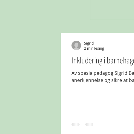
Sigrid
2 min lesing
Inkludering i barnehag
Av spesialpedagog Sigrid Backe Skustad “Å møte individets behov for 
anerkjennelse og sikre at ba