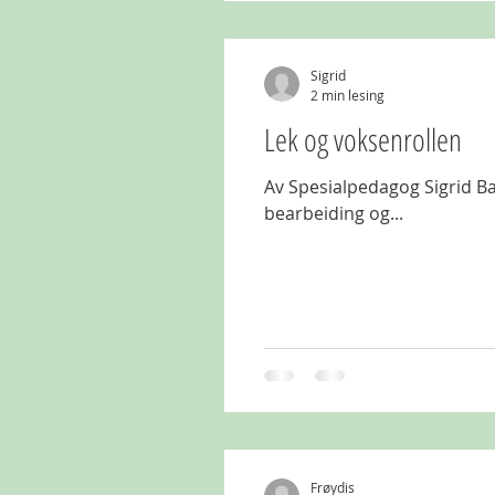
Sigrid
2 min lesing
Lek og voksenrollen
Av Spesialpedagog Sigrid Backe Skustad Leken har en viktig plass i barnehagen
bearbeiding og...
Frøydis