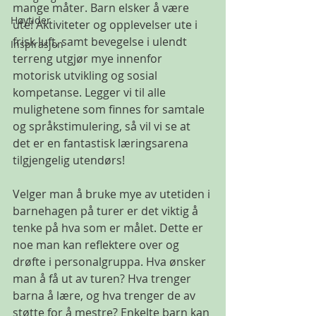
mange måter. Barn elsker å være 
Høytider
ute! Aktiviteter og opplevelser ute i 
frisk luft, samt bevegelse i ulendt 
Inspirasjon
terreng utgjør mye innenfor 
motorisk utvikling og sosial 
kompetanse. Legger vi til alle 
mulighetene som finnes for samtale 
og språkstimulering, så vil vi se at 
det er en fantastisk læringsarena 
tilgjengelig utendørs!
Velger man å bruke mye av utetiden i 
barnehagen på turer er det viktig å 
tenke på hva som er målet. Dette er 
noe man kan reflektere over og 
drøfte i personalgruppa. Hva ønsker 
man å få ut av turen? Hva trenger 
barna å lære, og hva trenger de av 
støtte for å mestre? Enkelte barn kan 